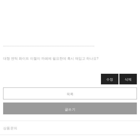
-------------------------------------------------------------------------
대형 엔틱 화이트 이젤이 까페에 필요한데 혹시 재입고 하나요?
수정
삭제
목록
글쓰기
상품문의