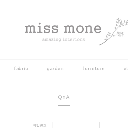
fabric
garden
furniture
e
QnA
비밀번호