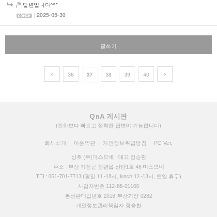
답변입니다^^*
| 2025-05-30
글쓰기
36
38
39
40
37
QnA 게시판
(전화보다 빠르고 정확한 답변이 가능합니다)
회사소개
이용약관
개인정보취급방침
PC Ver.
상호 (주)미스모네 | 대표 정승환
주소 : 부산 기장군 정관읍 산단1로 46 미스모네
TEL: 051-701-7713 (평일 11~18시, lunch 12~13시, 토일 휴무)
사업자번호 112-88-01106
통신판매업번호 2018-부산기장-0282
개인정보관리책임자 정승환