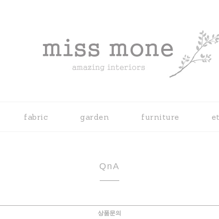
fabric
garden
furniture
e
QnA
상품문의