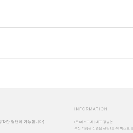
INFORMATION
 정확한 답변이 가능합니다)
(주)미스모네 | 대표 정승환
부산 기장군 정관읍 산단1로 46 미스모네