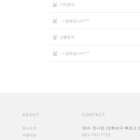
기타문의
답변입니다^^*
상품문의
답변입니다^^*
ABOUT
CONTACT
QnA 게시판 (전화보다 빠르고
회사소개
051-701-7713
이용약관