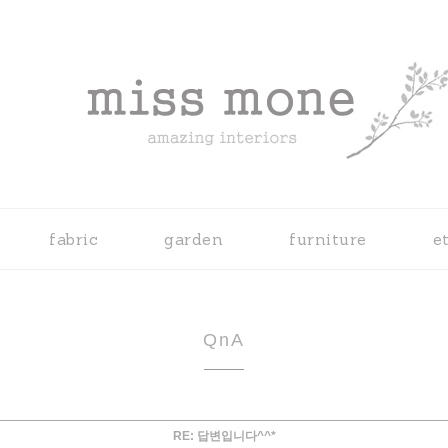
fabric
garden
furniture
e
QnA
RE: 답변입니다^^*