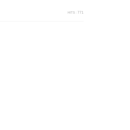
771
HITS :