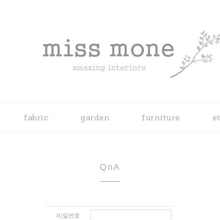
fabric
garden
furniture
e
QnA
비밀번호