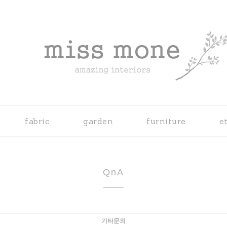
fabric
garden
furniture
e
QnA
기타문의