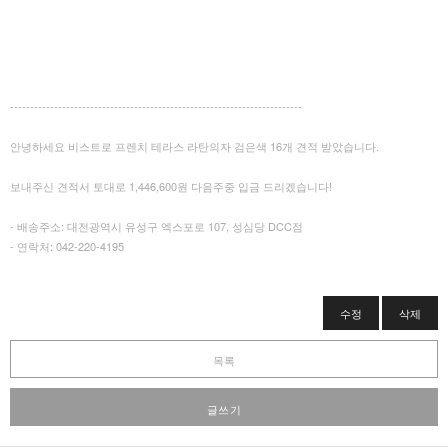
-------------------------------------------------------------------------
안녕하세요 비스트로 프렌치 테라스 라탄의자 검은색 16개 견적 받았습니다.
보내주신 견적서 토대로 1,446,600원 다음주중 입금 드리겠습니다!
- 배송주소: 대전광역시 유성구 엑스포로 107, 성심당 DCC점
- 연락처: 042-220-4195
수정
삭제
목록
글쓰기