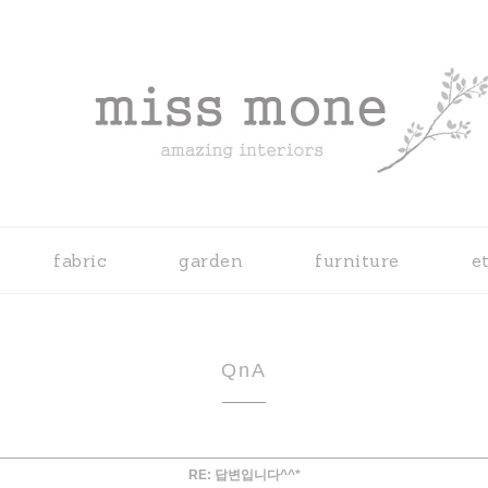
fabric
garden
furniture
e
QnA
RE: 답변입니다^^*