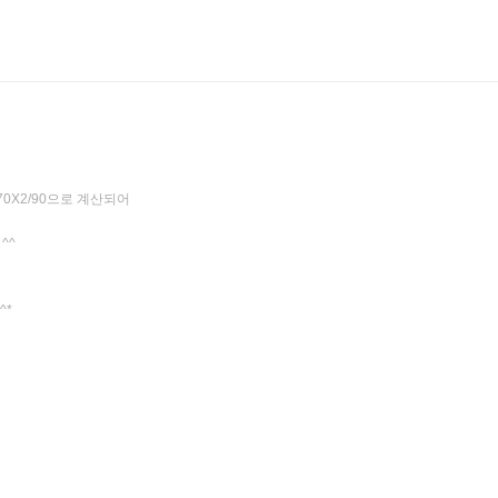
0X2/90으로 계산되어
^^
^*