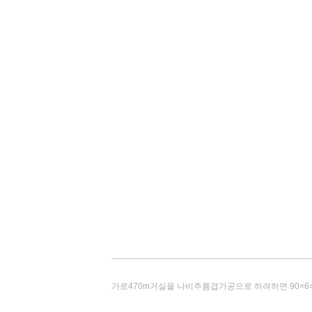
------------------------------------------------------------------------
가로470m거실을 나비주름겹가공으로 하려하면 90×6