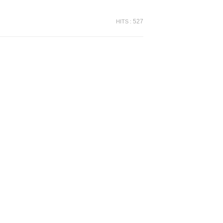
527
HITS :