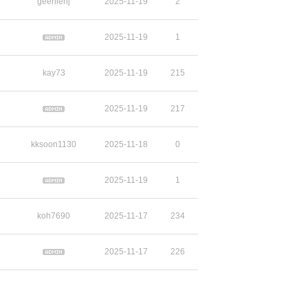
geeniehj
2025-11-19
2
2025-11-19
1
kay73
2025-11-19
215
2025-11-19
217
kksoon1130
2025-11-18
0
2025-11-19
1
koh7690
2025-11-17
234
2025-11-17
226