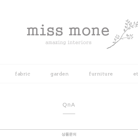
fabric
garden
furniture
e
QnA
상품문의