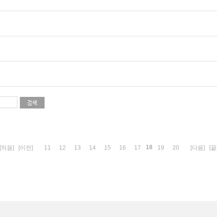
18
[처음]
[이전]
11
12
13
14
15
16
17
19
20
[다음]
[끝