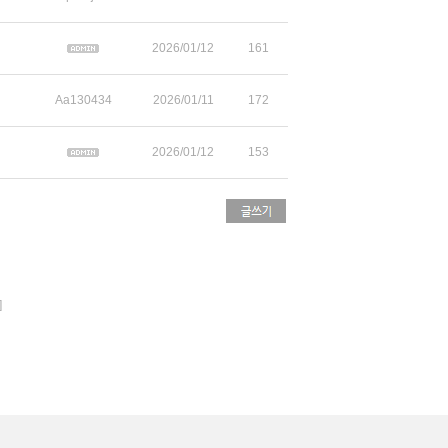
2026/01/12
161
Aa130434
2026/01/11
172
2026/01/12
153
]