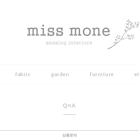
fabric
garden
furniture
e
QnA
상품문의