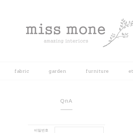
fabric
garden
furniture
e
QnA
비밀번호