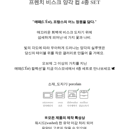
프렌치 비스크 양각
컵 4종 SET
"에떼(
L'
Été), 프랑스의 어느 정원을 담다."
매끄러운 회백색 비스크 도자기 위에
섬세하게 피어난 네 가지 꽃과 나비.
빛의 각도에 따라 우아하게 드러나는 양각의 실루엣은
당신의 테이블 위를 작은 갤러리로 만들어 줄 거예요.
오브제 그 이상의 가치를 지닌
에떼(L'Été) 컬렉션'을 지금 미스모네에서 4종 세트로 만나보세요.🕊️
소재_도자기/ porcelain
※
모든 제품의 제작 특성상
워시드(washed) 한 유약 마감 처리 되어
유약이 고르지 않을 수 있으며,