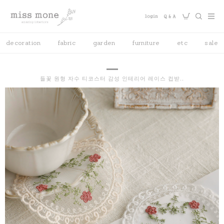
decoration
fabric
garden
furniture
etc
sale
들꽃 원형 자수 티코스터 감성 인테리어 레이스 컵받..