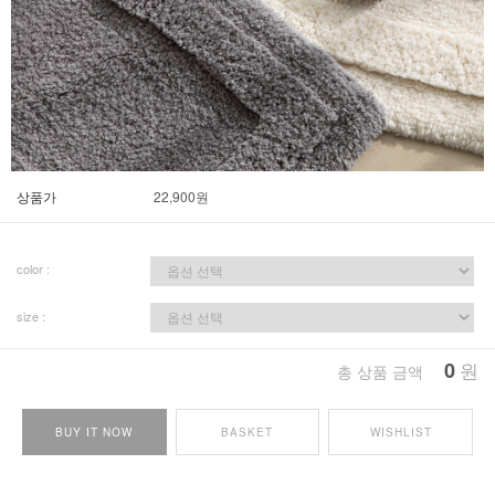
상품가
22,900
원
color :
size :
0
원
총 상품 금액
BUY IT NOW
BASKET
WISHLIST