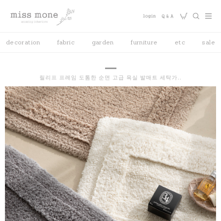
decoration
fabric
garden
furniture
etc
sale
릴리프 프레임 도톰한 순면 고급 욕실 발매트 세탁가..