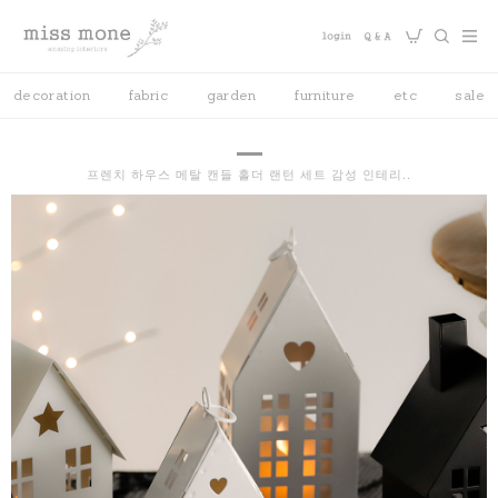
decoration
fabric
garden
furniture
etc
sale
프렌치 하우스 메탈 캔들 홀더 랜턴 세트 감성 인테리..