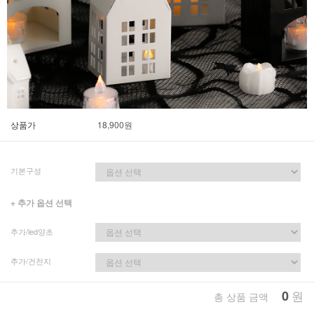
상품가
18,900
원
기본구성
+ 추가 옵션 선택
추가/led양초
추가/건전지
0
원
총 상품 금액