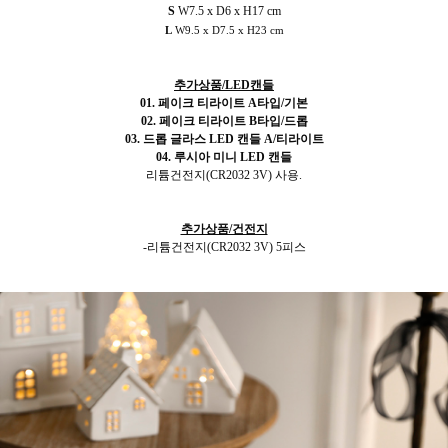
S
W7.5 x D6 x H17 cm
L
W9.5 x D7.5 x H23 cm
추가상품/LED캔들
01. 페이크 티라이트 A타입/기본
02. 페이크 티라이트
B타입/드롭
03. 드롭 글라스 LED 캔들 A/티라이트
04. 루시아 미니 LED 캔들
리튬건전지(CR2032 3V) 사용.
추가상품/건전지
-리튬건전지(CR2032 3V) 5피스