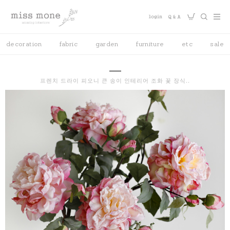
decoration
fabric
garden
furniture
etc
sale
프렌치 드라이 피오니 큰 송이 인테리어 조화 꽃 장식..