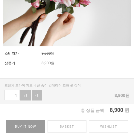
소비자가
9,500
원
상품가
8,900
원
프렌치 드라이 피오니 큰 송이 인테리어 조화 꽃 장식
8,900
원
+1
-1
8,900
원
총 상품 금액
BUY IT NOW
BASKET
WISHLIST