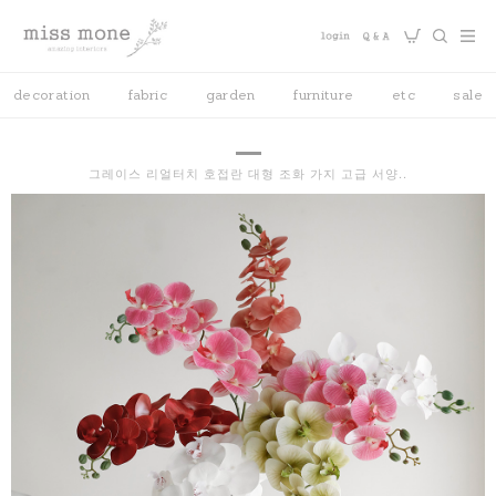
decoration
fabric
garden
furniture
etc
sale
그레이스 리얼터치 호접란 대형 조화 가지 고급 서양..