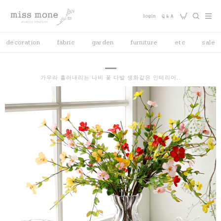
decoration
fabric
garden
furniture
etc
sale
가우라 흘러내리는 나비 꽃 다발 생화같은 인테리어..