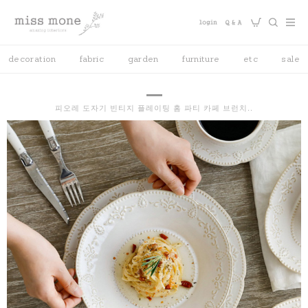
decoration
fabric
garden
furniture
etc
sale
피오레 도자기 빈티지 플레이팅 홈 파티 카페 브런치..