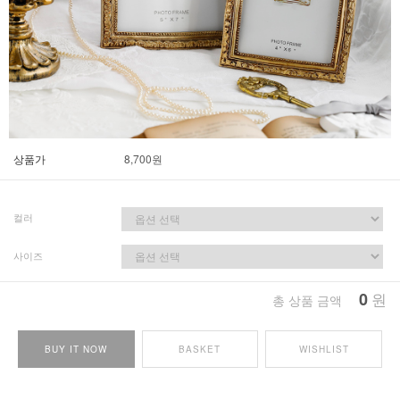
상품가
8,700
원
컬러
사이즈
0
원
총 상품 금액
BUY IT NOW
BASKET
WISHLIST