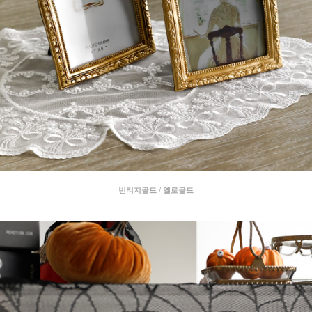
빈티지골드 / 옐로골드