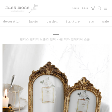
decoration
fabric
garden
furniture
etc
sale
팰리스 빈티지 브론즈 엔틱 사진 액자 인테리어 소품..