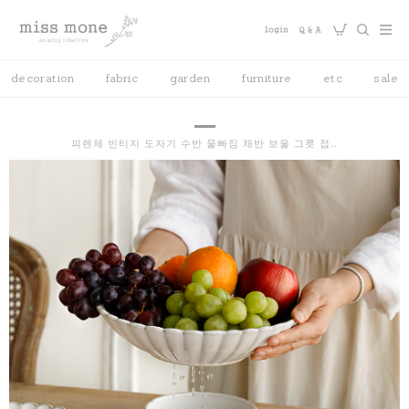
decoration
fabric
garden
furniture
etc
sale
피렌체 빈티지 도자기 수반 물빠짐 채반 보울 그릇 접..