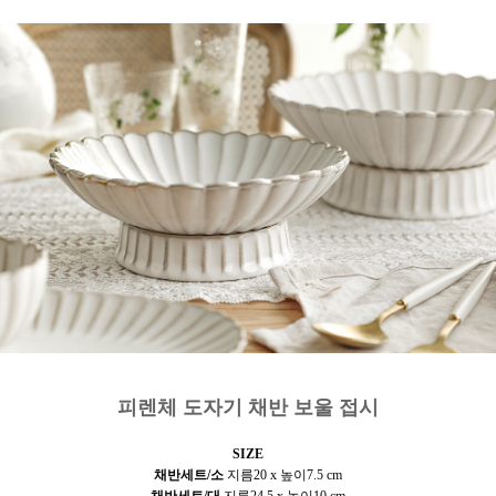
피렌체 도자기 채반 보울 접시
SIZE
채반세트/소
지름20 x 높이7.5 cm