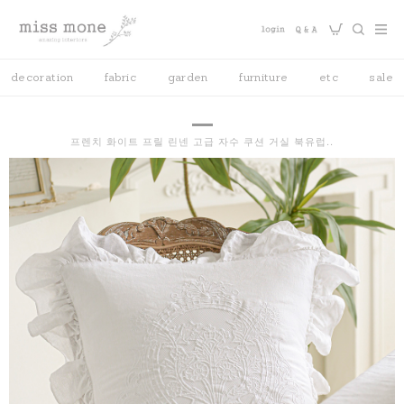
decoration
fabric
garden
furniture
etc
sale
프렌치 화이트 프릴 린넨 고급 자수 쿠션 거실 북유럽..