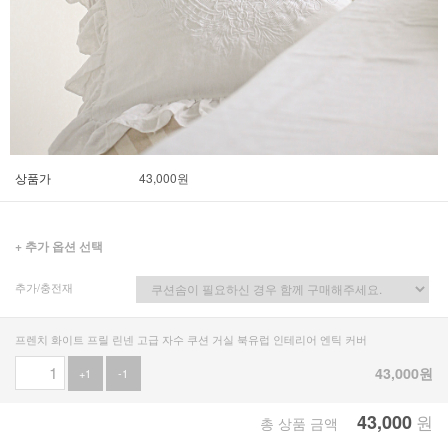
상품가
43,000
원
+ 추가 옵션 선택
추가/충전재
프렌치 화이트 프릴 린넨 고급 자수 쿠션 거실 북유럽 인테리어 엔틱 커버
43,000
원
+1
-1
43,000
원
총 상품 금액