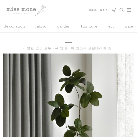
decoration
fabric
garden
furniture
etc
sale
리얼한 인도 고무나무 인테리어 인조목 플랜테리어 조..