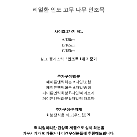
리얼한 인도 고무 나무 인조목
사이즈 3
가지 택1.
A/130cm
B/165cm
C/185cm
실크, 플라스틱 /
인조목 1개 기준가
추가구성/화분
페이튼엔틱화분 A타입/소형
페이튼엔틱화분 A타입/중형
페이튼엔틱화분 B타입/아이보리
페이튼엔틱화분 B타입/테라코타
추가구성/부자재
화분장식용 바크(우드칩) 2L
※ 리얼리티한 관상목 제품으로 실제 화분을
키우시기가 번거롭거나 어려우신분들께 추천해드립니다.