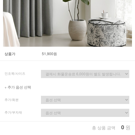
상품가
51,900
원
인조목/사이즈
+ 추가 옵션 선택
추가/화분
추가/부자재
0
원
총 상품 금액