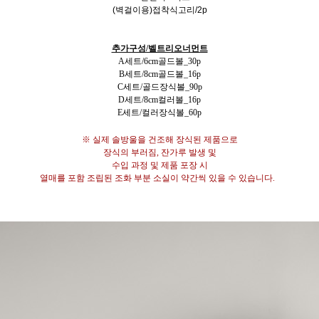
(벽걸이용)접착식고리/2p
추가구성/벨트리오너먼트
A세트/6cm골드볼_30p
B세트/8cm골드볼_16p
C세트/골드장식볼_90p
D세트/8cm컬러볼_16p
E세트/컬러장식볼_60p
※ 실제 솔방울을 건조해 장식된 제품으로
장식의 부러짐, 잔가루 발생 및
수입 과정 및 제품 포장 시
열매를 포함 조립된 조화 부분 소실이 약간씩 있을 수 있습니다.