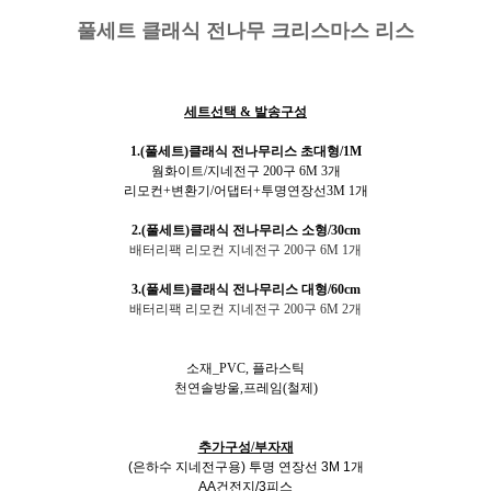
풀세트 클래식 전나무 크리스마스 리스
세트선택 & 발송구성
1.(풀세트)클래식 전나무리스 초대형/1M
웜화이트/지네전구 200구 6M
3
개
리모컨+변환기/어댑터+투명연장선3M 1개
2.(풀세트)클래식 전나무리스 소형/30cm
배터리팩 리모컨 지네전구 200구 6M 1개
3.(풀세트)클래식 전나무리스 대형/60cm
배터리팩 리모컨 지네전구 200구 6M 2개
소재_PVC, 플라스틱
천연솔방울,프레임(철제)
추가구성/부자재
(은하수 지네전구용) 투명 연장선 3M 1개
AA건전지/3피스