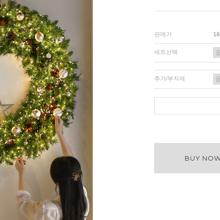
판매가
1
세트선택
추가/부자재
BUY NO