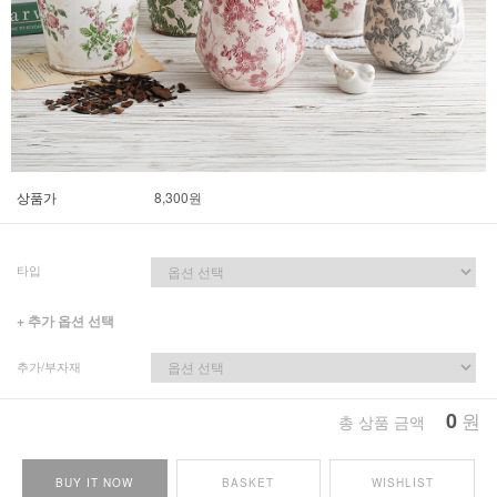
상품가
8,300
원
타입
+ 추가 옵션 선택
추가/부자재
0
원
총 상품 금액
BUY IT NOW
BASKET
WISHLIST