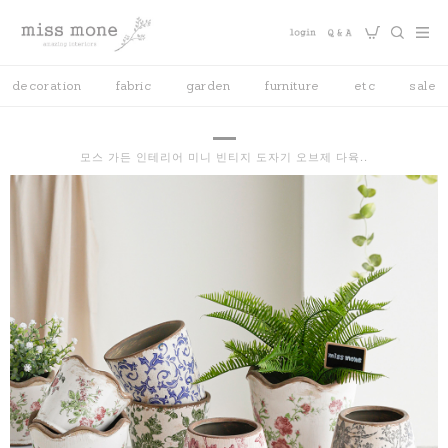
decoration
fabric
garden
furniture
etc
sale
모스 가든 인테리어 미니 빈티지 도자기 오브제 다육..