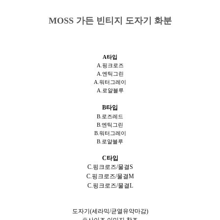
MOSS 가든 빈티지 도자기 화분
A타입
A.핑크로즈
A.엔틱그린
A.워터그레이
A.로얄블루
B타입
B.로즈레드
B.엔틱그린
B.워터그레이
B.로얄블루
C타입
C.
핑크로즈/물결S
C.
핑크로즈/물결M
C.
핑크로즈/물결L
도자기(세라믹/균열유약마감
)