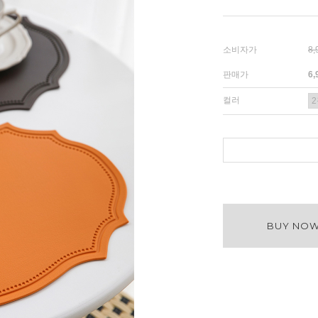
소비자가
8
판매가
6
컬러
BUY NO