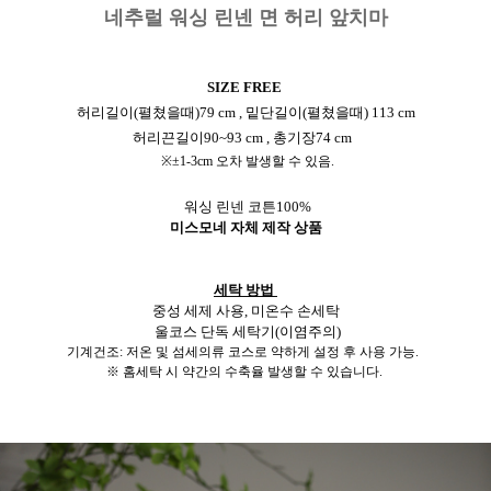
네추럴 워싱 린넨 면 허리 앞치마
SIZE FREE
허리길이(펼쳤을때)79 cm , 밑단길이(펼쳤을때) 113 cm
허리끈
길이90~93 cm , 총기장74 cm
※±1-3cm 오차 발생할 수 있음.
워싱 린넨 코튼100%
미스모네
자체 제작 상품
세탁 방법
중성 세제 사용,
미온수 손세탁
울코스 단독 세탁기(이염주의)
기계건조: 저온 및 섬세의류 코스로 약하게 설정 후 사용 가능.
※ 홈세탁 시 약간의 수축율 발생할 수 있습니다.