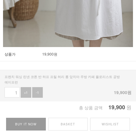
상품가
19,900
원
프렌치 워싱 린넨 코튼 반 하프 프릴 허리 롱 앞치마 주방 카페 플로리스트 공방
에이프런
19,900
원
+1
-1
19,900
원
총 상품 금액
BUY IT NOW
BASKET
WISHLIST