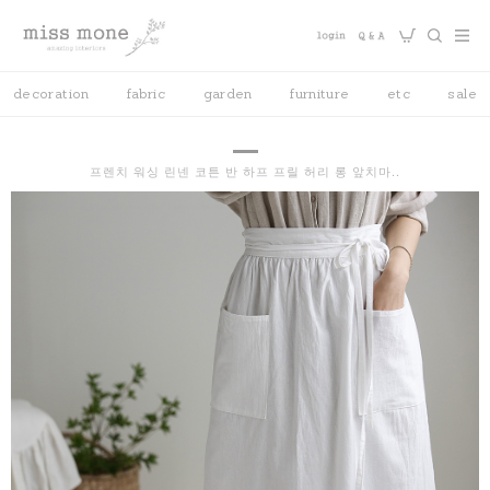
decoration
fabric
garden
furniture
etc
sale
프렌치 워싱 린넨 코튼 반 하프 프릴 허리 롱 앞치마..