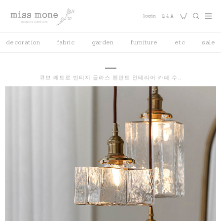
decoration
fabric
garden
furniture
etc
sale
큐브 레트로 빈티지 글라스 펜던트 인테리어 카페 수..