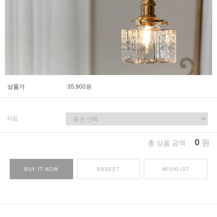
상품가
35,900
원
타입
0
원
총 상품 금액
BUY IT NOW
BASKET
WISHLIST