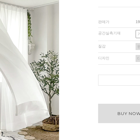
판매가
1
공간실측기재
질감
디자인
BUY NO