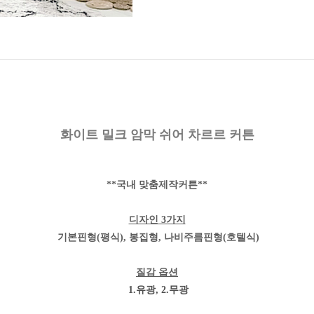
화이트 밀크 암막 쉬어 차르르 커튼
**국내 맞춤제작커튼**
디자인 3가지
기본핀형(평식), 봉집형, 나비주름핀형(호텔식)
질감 옵션
1.유광, 2.무광