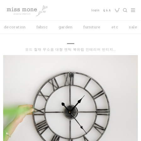
decoration
fabric
garden
furniture
etc
sale
모드 철재 무소음 대형 엔틱 북유럽 인테리어 빈티지..