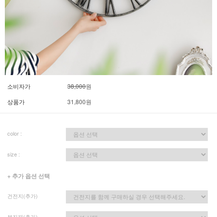
소비자가
38,000
원
상품가
31,800
원
color :
size :
+ 추가 옵션 선택
건전지(추가)
부자재(추가)