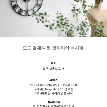
모드 철재 대형 인테리어 벽시계
컬러
블랙,브론즈,실버
사이즈
M(미디움) 47 cm / 600 g / 무소음 제품
L(라지) 60 cm / 760 g / 소음 제품
※무브먼트는 사이즈 별로 상이.
철제(iron)
※ 건전지AA(별도구매) 1개 사용